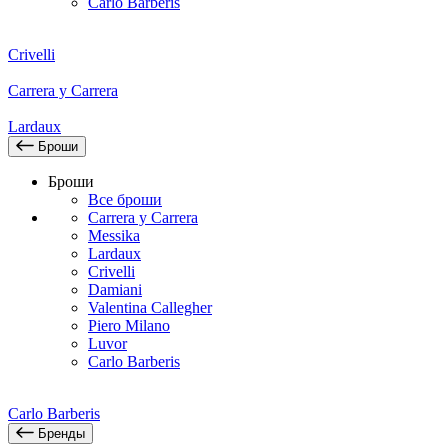
Carlo Barberis
Crivelli
Carrera y Carrera
Lardaux
Броши
Броши
Все броши
Carrera y Carrera
Messika
Lardaux
Crivelli
Damiani
Valentina Callegher
Piero Milano
Luvor
Carlo Barberis
Carlo Barberis
Бренды