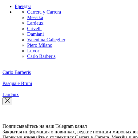
Бренды
Carrera y Carrera
Messika
Lardaux
Crivelli
Damiani
Valentina Callegher
Piero Milano
Luvor
Carlo Barberis
Carlo Barberis
Pasquale Bruni
Lardaux
Подписывайтесь на наш Telegram канал
Закрытая информация о новинках, редкие позиции мировых юв
Первыми узнавайте о коллекциях Carrera y Carrera, Messika 