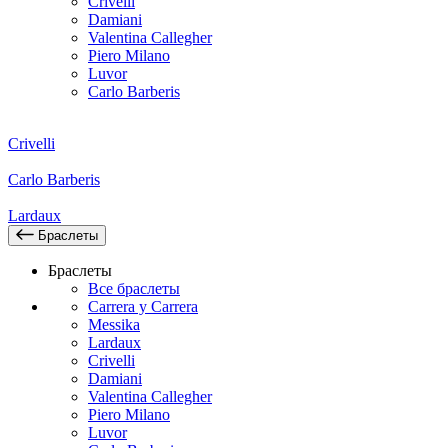
Crivelli
Damiani
Valentina Callegher
Piero Milano
Luvor
Carlo Barberis
Crivelli
Carlo Barberis
Lardaux
Браслеты
Браслеты
Все браслеты
Carrera y Carrera
Messika
Lardaux
Crivelli
Damiani
Valentina Callegher
Piero Milano
Luvor