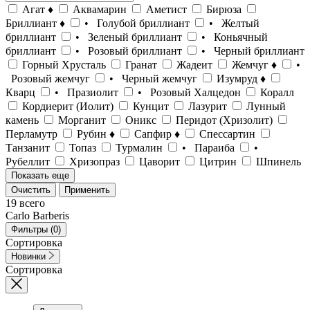
Агат ♦
Аквамарин
Аметист
Бирюза
Бриллиант ♦
• Голубой бриллиант
• Желтый
бриллиант
• Зеленый бриллиант
• Коньячный
бриллиант
• Розовый бриллиант
• Черный бриллиант
Горный Хрусталь
Гранат
Жадеит
Жемчуг ♦
•
Розовый жемчуг
• Черный жемчуг
Изумруд ♦
Кварц
• Празиолит
• Розовый Халцедон
Коралл
Кордиерит (Иолит)
Кунцит
Лазурит
Лунный
камень
Морганит
Оникс
Перидот (Хризолит)
Перламутр
Рубин ♦
Сапфир ♦
Спессартин
Танзанит
Топаз
Турмалин
• Параиба
•
Рубеллит
Хризопраз
Цаворит
Цитрин
Шпинель
Показать еще
Очистить
Применить
19
всего
Carlo Barberis
Фильтры
(0)
Сортировка
Новинки
Сортировка