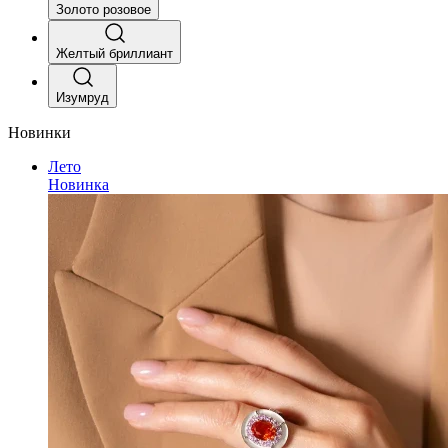
Золото розовое
Желтый бриллиант
Изумруд
Новинки
Лето
Новинка