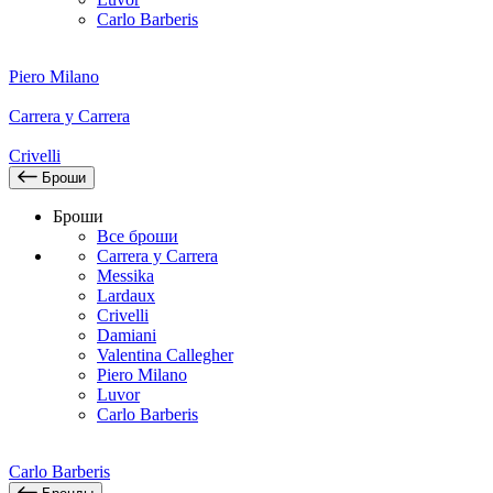
Carlo Barberis
Piero Milano
Carrera y Carrera
Crivelli
Броши
Броши
Все броши
Carrera y Carrera
Messika
Lardaux
Crivelli
Damiani
Valentina Callegher
Piero Milano
Luvor
Carlo Barberis
Carlo Barberis