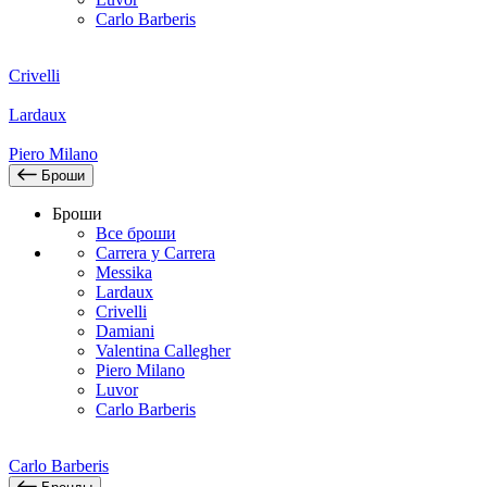
Carlo Barberis
Crivelli
Lardaux
Piero Milano
Броши
Броши
Все броши
Carrera y Carrera
Messika
Lardaux
Crivelli
Damiani
Valentina Callegher
Piero Milano
Luvor
Carlo Barberis
Carlo Barberis