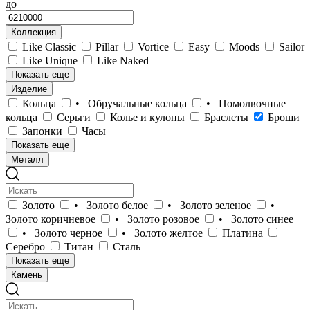
до
Коллекция
Like Classic
Pillar
Vortice
Easy
Moods
Sailor
Like Unique
Like Naked
Показать еще
Изделие
Кольца
• Обручальные кольца
• Помолвочные
кольца
Серьги
Колье и кулоны
Браслеты
Броши
Запонки
Часы
Показать еще
Металл
Золото
• Золото белое
• Золото зеленое
•
Золото коричневое
• Золото розовое
• Золото синее
• Золото черное
• Золото желтое
Платина
Серебро
Титан
Сталь
Показать еще
Камень