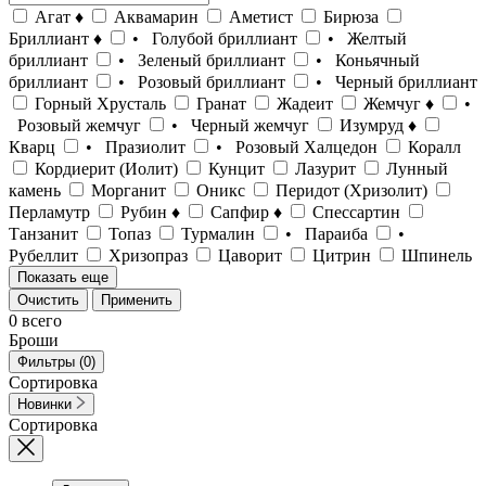
Агат ♦
Аквамарин
Аметист
Бирюза
Бриллиант ♦
• Голубой бриллиант
• Желтый
бриллиант
• Зеленый бриллиант
• Коньячный
бриллиант
• Розовый бриллиант
• Черный бриллиант
Горный Хрусталь
Гранат
Жадеит
Жемчуг ♦
•
Розовый жемчуг
• Черный жемчуг
Изумруд ♦
Кварц
• Празиолит
• Розовый Халцедон
Коралл
Кордиерит (Иолит)
Кунцит
Лазурит
Лунный
камень
Морганит
Оникс
Перидот (Хризолит)
Перламутр
Рубин ♦
Сапфир ♦
Спессартин
Танзанит
Топаз
Турмалин
• Параиба
•
Рубеллит
Хризопраз
Цаворит
Цитрин
Шпинель
Показать еще
Очистить
Применить
0
всего
Броши
Фильтры
(0)
Сортировка
Новинки
Сортировка