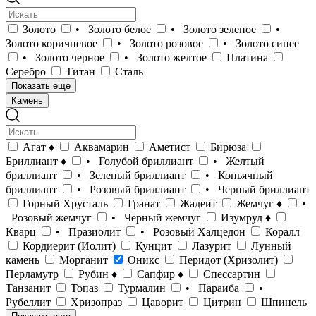
Золото
• Золото белое
• Золото зеленое
•
Золото коричневое
• Золото розовое
• Золото синее
• Золото черное
• Золото желтое
Платина
Серебро
Титан
Сталь
Показать еще
Камень
Агат ♦
Аквамарин
Аметист
Бирюза
Бриллиант ♦
• Голубой бриллиант
• Желтый
бриллиант
• Зеленый бриллиант
• Коньячный
бриллиант
• Розовый бриллиант
• Черный бриллиант
Горный Хрусталь
Гранат
Жадеит
Жемчуг ♦
•
Розовый жемчуг
• Черный жемчуг
Изумруд ♦
Кварц
• Празиолит
• Розовый Халцедон
Коралл
Кордиерит (Иолит)
Кунцит
Лазурит
Лунный
камень
Морганит
Оникс
Перидот (Хризолит)
Перламутр
Рубин ♦
Сапфир ♦
Спессартин
Танзанит
Топаз
Турмалин
• Параиба
•
Рубеллит
Хризопраз
Цаворит
Цитрин
Шпинель