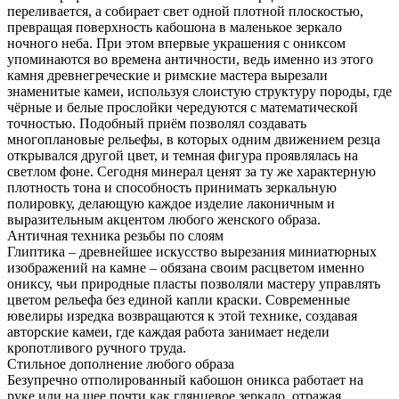
переливается, а собирает свет одной плотной плоскостью,
превращая поверхность кабошона в маленькое зеркало
ночного неба. При этом впервые украшения с ониксом
упоминаются во времена античности, ведь именно из этого
камня древнегреческие и римские мастера вырезали
знаменитые камеи, используя слоистую структуру породы, где
чёрные и белые прослойки чередуются с математической
точностью. Подобный приём позволял создавать
многоплановые рельефы, в которых одним движением резца
открывался другой цвет, и темная фигура проявлялась на
светлом фоне. Сегодня минерал ценят за ту же характерную
плотность тона и способность принимать зеркальную
полировку, делающую каждое изделие лаконичным и
выразительным акцентом любого женского образа.
Античная техника резьбы по слоям
Глиптика – древнейшее искусство вырезания миниатюрных
изображений на камне – обязана своим расцветом именно
ониксу, чьи природные пласты позволяли мастеру управлять
цветом рельефа без единой капли краски. Современные
ювелиры изредка возвращаются к этой технике, создавая
авторские камеи, где каждая работа занимает недели
кропотливого ручного труда.
Стильное дополнение любого образа
Безупречно отполированный кабошон оникса работает на
руке или на шее почти как глянцевое зеркало, отражая