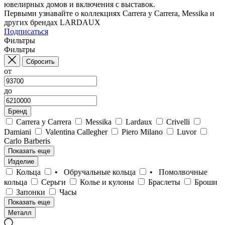
ювелирных домов и включения с выставок.
Первыми узнавайте о коллекциях Carrera y Carrera, Messika и
других брендах LARDAUX
Подписаться
Фильтры
Фильтры
Сбросить
от
до
Бренд
Carrera y Carrera
Messika
Lardaux
Crivelli
Damiani
Valentina Callegher
Piero Milano
Luvor
Carlo Barberis
Показать еще
Изделие
Кольца
• Обручальные кольца
• Помолвочные
кольца
Серьги
Колье и кулоны
Браслеты
Броши
Запонки
Часы
Показать еще
Металл