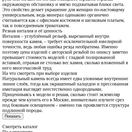
окружающую обстановку и мягко подхватывая блики света.
Это свойство делает украшение для женщин по-настоящему
универсальным, ведь минерал одинаково органично
считывается как с офисным костюмом и шелковым платьем,
так и повседневным трикотажем.
Резная инталия и её ценность
Инталия – углублённый рельеф, вырезанный внутри
поверхности камня, – требует исключительной ювелирной
точности, ведь любая ошибка резца необратима. Именно
поэтому цена изделий с авторской резьбой по ониксу заметно
превышает стоимость моделей с гладкой полированной
вставкой, отражая не столько вес камня, сколько вложенный в
него многочасовой труд.
На что смотреть при выборе изделия
Натуральный камень всегда имеет едва уловимые внутренние
линии слоёв, тогда как окрашенный халцедон и прессованная
имитация выглядят неестественно однородными.
Прицениваясь к модели и решая, сколько стоит экземпляр
прежде чем купить его в Москве, внимательно изучите срез
под боковым освещением – именно так проявляется структура
подлинной породы.
Показать
Смотреть каталог
По категориям