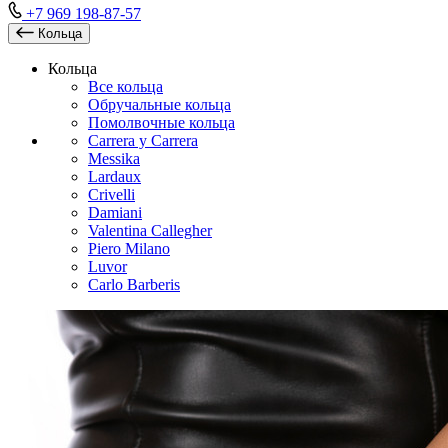
+7 969 198-87-57
Кольца
Кольца
Все кольца
Обручальные кольца
Помолвочные кольца
Carrera y Carrera
Messika
Lardaux
Crivelli
Damiani
Valentina Callegher
Piero Milano
Luvor
Carlo Barberis