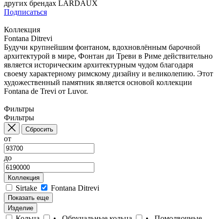
других брендах LARDAUX
Подписаться
Коллекция
Fontana Ditrevi
Будучи крупнейшим фонтаном, вдохновлённым барочной
архитектурой в мире, Фонтан ди Треви в Риме действительно
является историческим архитектурным чудом благодаря
своему характерному римскому дизайну и великолепию. Этот
художественный памятник является основой коллекции
Fontana de Trevi от Luvor.
Фильтры
Фильтры
Сбросить
от
до
Коллекция
Sirtake
Fontana Ditrevi
Показать еще
Изделие
Кольца
• Обручальные кольца
• Помолвочные