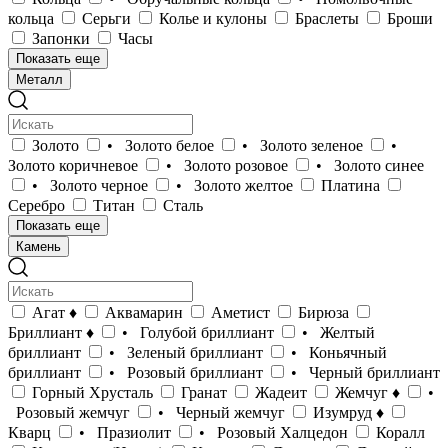
кольца
Серьги
Колье и кулоны
Браслеты
Броши
Запонки
Часы
Показать еще
Металл
Золото
• Золото белое
• Золото зеленое
•
Золото коричневое
• Золото розовое
• Золото синее
• Золото черное
• Золото желтое
Платина
Серебро
Титан
Сталь
Показать еще
Камень
Агат ♦
Аквамарин
Аметист
Бирюза
Бриллиант ♦
• Голубой бриллиант
• Желтый
бриллиант
• Зеленый бриллиант
• Коньячный
бриллиант
• Розовый бриллиант
• Черный бриллиант
Горный Хрусталь
Гранат
Жадеит
Жемчуг ♦
•
Розовый жемчуг
• Черный жемчуг
Изумруд ♦
Кварц
• Празиолит
• Розовый Халцедон
Коралл