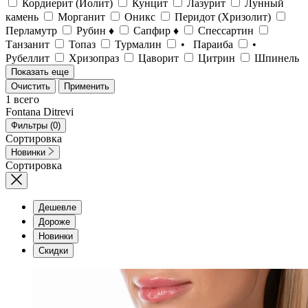
Кордиерит (Иолит)
Кунцит
Лазурит
Лунный
камень
Морганит
Оникс
Перидот (Хризолит)
Перламутр
Рубин ♦
Сапфир ♦
Спессартин
Танзанит
Топаз
Турмалин
• Параиба
•
Рубеллит
Хризопраз
Цаворит
Цитрин
Шпинель
Показать еще
Очистить
Применить
1
всего
Fontana Ditrevi
Фильтры
(0)
Сортировка
Новинки
Сортировка
Дешевле
Дороже
Новинки
Скидки