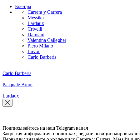
Бренды
Carrera y Carrera
Messika
Lardaux
Crivelli
Damiani
Valentina Callegher
Piero Milano
Luvor
Carlo Barberis
Carlo Barberis
Pasquale Bruni
Lardaux
Подписывайтесь на наш Telegram канал
Закрытая информация о новинках, редкие позиции мировых юв
Первыми узнавайте о коллекциях Carrera y Carrera, Messika 