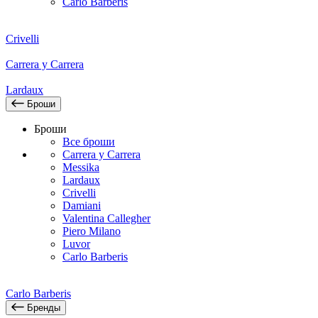
Carlo Barberis
Crivelli
Carrera y Carrera
Lardaux
Броши
Броши
Все броши
Carrera y Carrera
Messika
Lardaux
Crivelli
Damiani
Valentina Callegher
Piero Milano
Luvor
Carlo Barberis
Carlo Barberis
Бренды