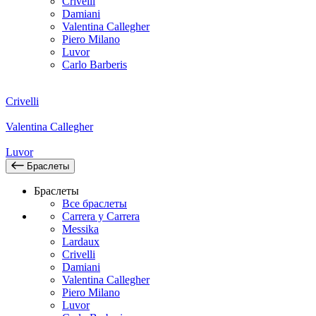
Crivelli
Damiani
Valentina Callegher
Piero Milano
Luvor
Carlo Barberis
Crivelli
Valentina Callegher
Luvor
Браслеты
Браслеты
Все браслеты
Carrera y Carrera
Messika
Lardaux
Crivelli
Damiani
Valentina Callegher
Piero Milano
Luvor