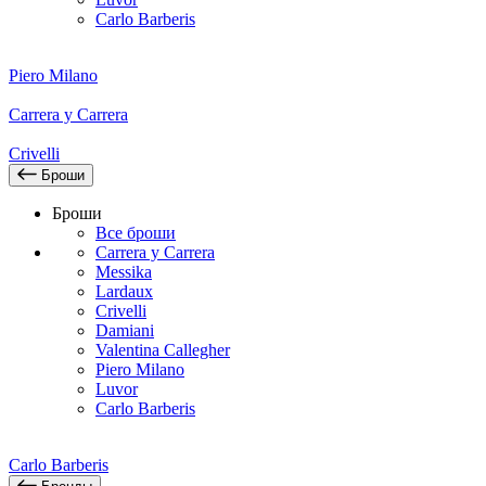
Carlo Barberis
Piero Milano
Carrera y Carrera
Crivelli
Броши
Броши
Все броши
Carrera y Carrera
Messika
Lardaux
Crivelli
Damiani
Valentina Callegher
Piero Milano
Luvor
Carlo Barberis
Carlo Barberis