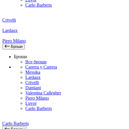
Carlo Barberis
Crivelli
Lardaux
Piero Milano
Броши
Броши
Все броши
Carrera y Carrera
Messika
Lardaux
Crivelli
Damiani
Valentina Callegher
Piero Milano
Luvor
Carlo Barberis
Carlo Barberis