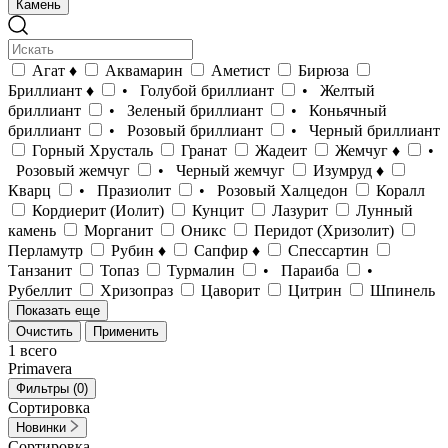
Камень
Агат ♦
Аквамарин
Аметист
Бирюза
Бриллиант ♦
• Голубой бриллиант
• Желтый
бриллиант
• Зеленый бриллиант
• Коньячный
бриллиант
• Розовый бриллиант
• Черный бриллиант
Горный Хрусталь
Гранат
Жадеит
Жемчуг ♦
•
Розовый жемчуг
• Черный жемчуг
Изумруд ♦
Кварц
• Празиолит
• Розовый Халцедон
Коралл
Кордиерит (Иолит)
Кунцит
Лазурит
Лунный
камень
Морганит
Оникс
Перидот (Хризолит)
Перламутр
Рубин ♦
Сапфир ♦
Спессартин
Танзанит
Топаз
Турмалин
• Параиба
•
Рубеллит
Хризопраз
Цаворит
Цитрин
Шпинель
Показать еще
Очистить
Применить
1
всего
Primavera
Фильтры
(0)
Сортировка
Новинки
Сортировка