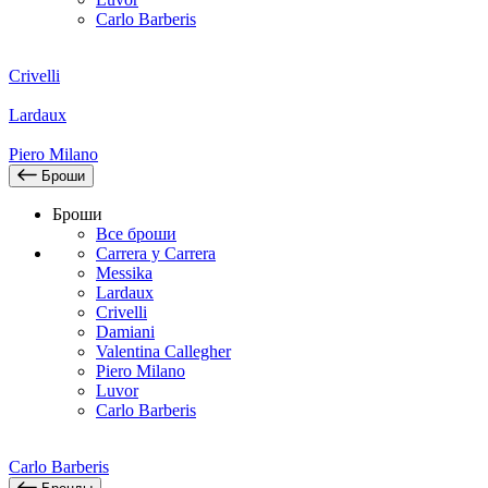
Carlo Barberis
Crivelli
Lardaux
Piero Milano
Броши
Броши
Все броши
Carrera y Carrera
Messika
Lardaux
Crivelli
Damiani
Valentina Callegher
Piero Milano
Luvor
Carlo Barberis
Carlo Barberis